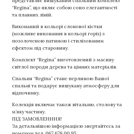
представляє вишуканий спальний комплект
“Regina”, що являє собою союз елегантності
та плавних ліній.
Виконаний в кольорі слонової кістки
(можливе виконання в кольорі горіх) з
позолоченою патиною і стилізованим
ефектом під старовину.
Комплект “Regina” виготовлений з масиву
світлої породи дерева та цінних матеріалів.
Спальня “Regina” стане перлиною Вашої
спальні та подарує вишукану атмосферу для
відпочинку.
Колекція включає також вітальню, столову та
м’яку частину.
ПІД ЗАМОВЛЕНННЯ!
За детальнішою інформацією звертайтесь за
номером тел. 067 678 00 95