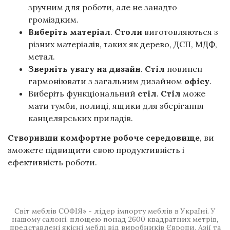
зручним для роботи, але не занадто
громіздким.
Виберіть матеріал
.
Столи
виготовляються з
різних матеріалів, таких як дерево, ДСП, МДФ,
метал.
Зверніть увагу на дизайн
.
Стіл
повинен
гармоніювати з загальним дизайном
офісу
.
Виберіть функціональний
стіл
.
Стіл
може
мати тумби, полиці, ящики для зберігання
канцелярських приладів.
Створивши комфортне робоче середовище
, ви
зможете підвищити свою продуктивність і
ефективність роботи.
Світ меблів СОФІЯ» - лідер імпорту меблів в Україні. У
нашому салоні, площею понад 2600 квадратних метрів,
представлені якісні меблі від виробників Європи, Азії та