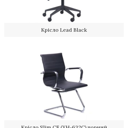
Крісло Lead Black
Крісло Slim CF (XH-632C) чорний