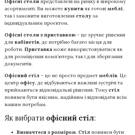
Офісні столи
представлені на ринку в широкому
асортименті. Ви можете
купити
як готові
меблі
,
так і замовити виготовлення
столу
за
індивідуальним проектом.
Офісні столи з приставкою
– це зручне рішення
для
кабінетів
, де потрібно багато місця для
роботи.
Приставка
може використовуватися як
для розміщення комп’ютера, так і для зберігання
документів.
Офісний
стіл
– це не просто предмет
меблів
. Це
центр
офісу
, де відбуваються важливі зустрічі та
приймаються відповідальні рішення. Тому
стіл
повинен бути якісним, надійним і відповідати всім
вашим потребам.
Як вибрати
офісний
стіл
:
Визначтеся з розміром
.
Стіл
повинен бути