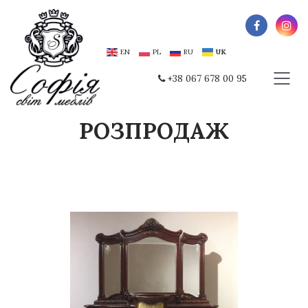
EN
PL
RU
UK
+38 067 678 00 95
РОЗПРОДАЖ