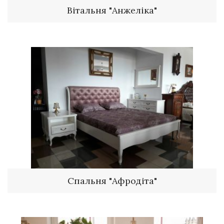
Вітальня "Анжеліка"
Спальня "Афродіта"