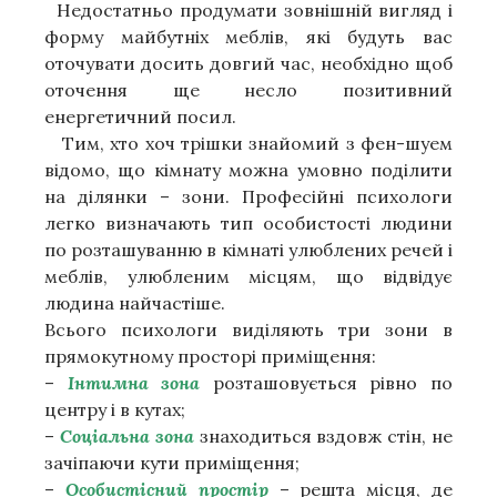
Недостатньо продумати зовнішній вигляд і
форму майбутніх меблів, які будуть вас
оточувати досить довгий час, необхідно щоб
оточення ще несло позитивний
енергетичний посил.
Тим, хто хоч трішки знайомий з фен-шуем
відомо, що кімнату можна умовно поділити
на ділянки – зони. Професійні психологи
легко визначають тип особистості людини
по розташуванню в кімнаті улюблених речей і
меблів, улюбленим місцям, що відвідує
людина найчастіше.
Всього психологи виділяють три зони в
прямокутному просторі приміщення:
–
Інтимна зона
розташовується рівно по
центру і в кутах;
–
Соціальна зона
знаходиться вздовж стін, не
зачіпаючи кути приміщення;
–
Особистісний простір
– решта місця, де