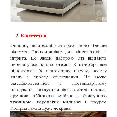
Кінестетик
Основну інформацію отримує через тілесне
відчуття. Найголовніше для кінестетиків –
інтрига. Це люди настрою, які віддають
перевагу змішанню стилів. В інтер’єрі все
підкреслює їх невгамовну натуру, веселу
вдачу і спрагу спілкування. Це може
відслідковуватися в нестандартному
плануванні, вигнутих лініях на стелі і підлозі,
зручною оббивкою меблів з фактурною
тканиною, ворсистих килимах і шкурах.
Колірна гамма дуже яскрава.