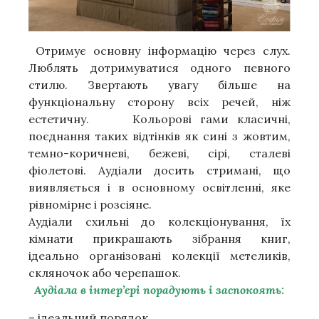
Отримує основну інформацію через слух.
Люблять дотримуватися одного певного
стилю. Звертають увагу більше на
функціональну сторону всіх речей, ніж
естетичну. Кольорові гами класичні,
поєднання таких відтінків як сині з жовтим,
темно-коричневі, бежеві, сірі, сталеві
фіолетові. Аудіали досить стримані, що
виявляється і в основному освітленні, яке
рівномірне і розсіяне.
Аудіали схильні до колекціонування, їх
кімнати прикрашають зібрання книг,
ідеально організовані колекції метеликів,
скляночок або черепашок.
Аудіала в інтер’єрі порадують і заспокоять:
– ідеальний порядок,