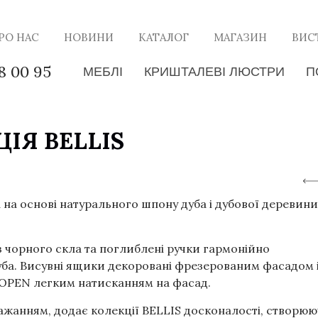
РО НАС
НОВИНИ
КАТАЛОГ
МАГАЗИН
ВИС
8 00 95
МЕБЛІ
КРИШТАЛЕВІ ЛЮСТРИ
П
ІЯ BELLIS
​​на основі натурального шпону дуба і дубової деревини
з чорного скла та поглиблені ручки гармонійно
уба. Висувні ящики декоровані фрезерованим фасадом 
OPEN легким натисканням на фасад.
 бажанням, додає колекції BELLIS досконалості, створю