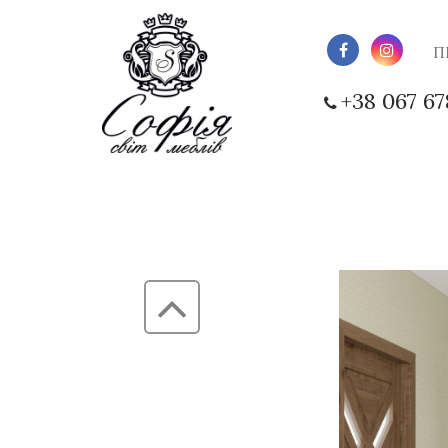
П
+38 067 67