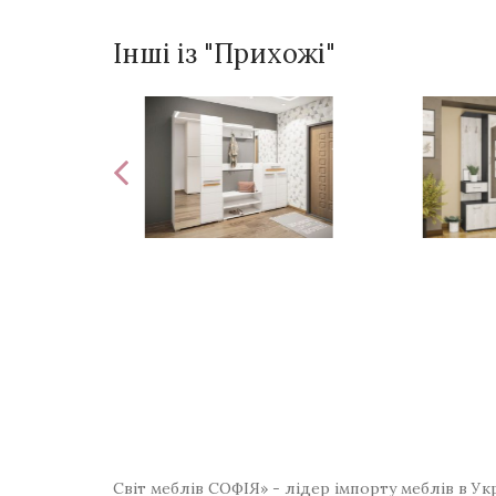
Інші із "Прихожі"
Світ меблів СОФІЯ» - лідер імпорту меблів в Ук