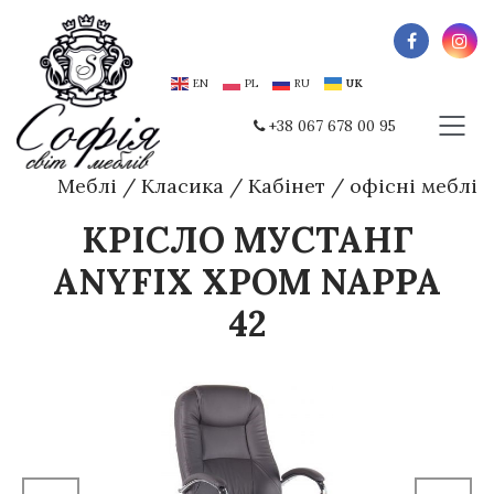
EN
PL
RU
UK
+38 067 678 00 95
Меблі
/
Класика
/
Кабінет
/
офісні меблі
КРIСЛО МУСТАНГ
ANYFIX ХРОМ NAPPA
42