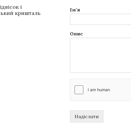
двісок і
Ім'я
ський кришталь
Опис
Надіслати