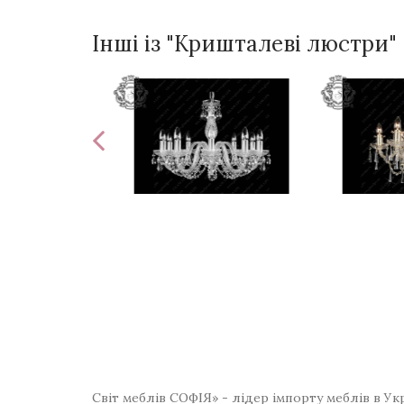
Інші із "Кришталеві люстри"
Світ меблів СОФІЯ» - лідер імпорту меблів в Ук