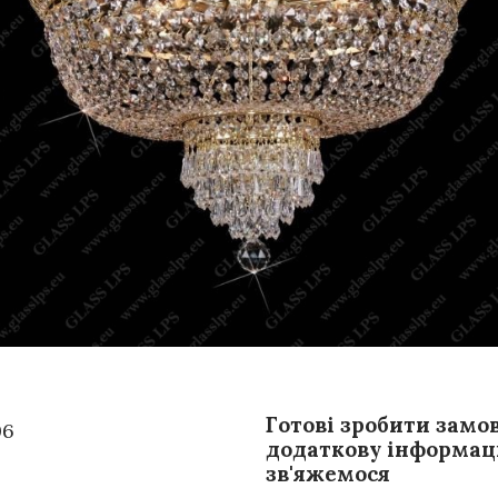
Готові зробити замо
06
додаткову інформаці
зв'яжемося