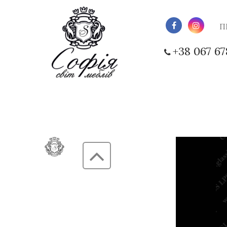
П
+38 067 67