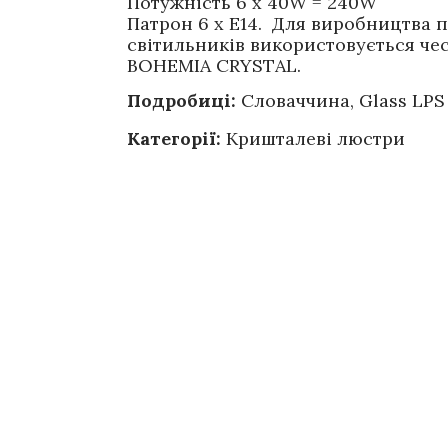
Потужність 6 x 40W = 240W
Патрон 6 x E14. Для виробництва пі
світильників використовується че
BOHEMIA CRYSTAL.
Подробиці:
Словаччина, Glass LPS
Категорії:
Кришталеві люстри