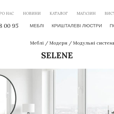
РО НАС
НОВИНИ
КАТАЛОГ
МАГАЗИН
ВИС
8 00 95
МЕБЛІ
КРИШТАЛЕВІ ЛЮСТРИ
П
Меблі
/
Модерн
/
Модульні систем
SELENE