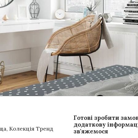
Готові зробити замо
додаткову інформаці
ьща
,
Колекція Тренд
зв'яжемося