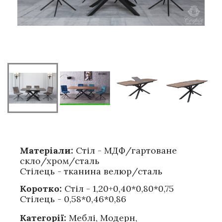
Матеріали:
Стіл - МДФ/гартоване
скло/хром/сталь
Стілець - тканина велюр/сталь
Коротко:
Стіл - 1,20+0,40*0,80*0,75
Стілець - 0,58*0,46*0,86
Категорії:
Меблі
,
Модерн
,