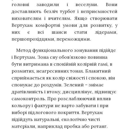
головні заводили і веселуни. Вони
доставляють безліч турбот і неприємностей
вихователям і вчителям. Якщо створювати
Вертухам комфортні умови для розвитку, у
них є всі шанси стати лідерами,
першопрохідцями, переможцями.
Метод функціонального зонування підійде
і Вертухам. Зона сну обов’язково повинна
бути витримана в спокійній колірній гамі, в
розмитих, неагресивних тонах. Блакитний
сприймається як колір свіжості і спокою, він
спонукає до роздумів. Зелений – знімає
дратівливість і втому, дисциплінує, підвищує
самоконтроль. Про розслаблюючий вплив
кольору і фактури не варто забувати і при
виборі підлогового покриття. Вертухам
підійдуть натуральні, екологічно чисті
матеріали, наприклад пробка або ротанг.