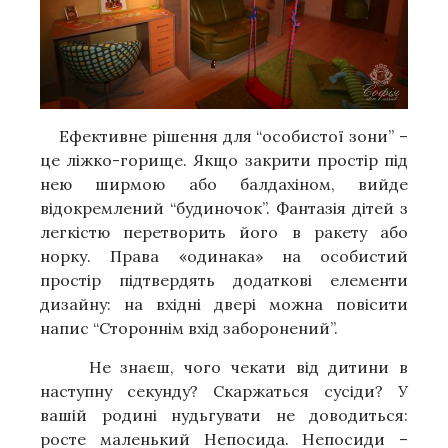
Ефективне рішення для “особистої зони” –
це ліжко-горище. Якщо закрити простір під
нею ширмою або балдахіном, вийде
відокремлений “будиночок”. Фантазія дітей з
легкістю перетворить його в ракету або
норку. Права «одинака» на особистий
простір підтвердять додаткові елементи
дизайну: на вхідні двері можна повісити
напис “Стороннім вхід заборонений”.
Не знаєш, чого чекати від дитини в
наступну секунду? Скаржаться сусіди? У
вашій родині нудьгувати не доводиться:
росте маленький Непосида. Непосиди –