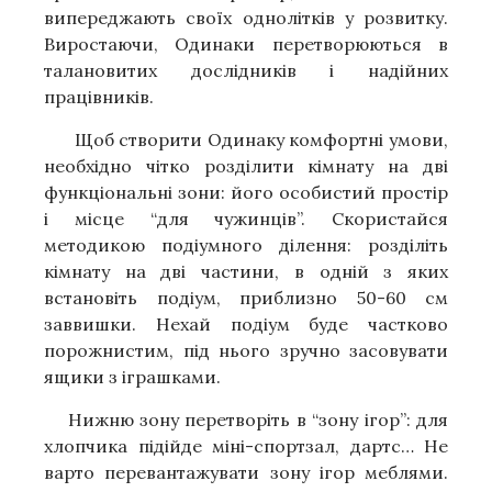
випереджають своїх однолітків у розвитку.
Виростаючи, Одинаки перетворюються в
талановитих дослідників і надійних
працівників.
Щоб створити Одинаку комфортні умови,
необхідно чітко розділити кімнату на дві
функціональні зони: його особистий простір
і місце “для чужинців”. Скористайся
методикою подіумного ділення: розділіть
кімнату на дві частини, в одній з яких
встановіть подіум, приблизно 50-60 см
заввишки. Нехай подіум буде частково
порожнистим, під нього зручно засовувати
ящики з іграшками.
Нижню зону перетворіть в “зону ігор”: для
хлопчика підійде міні-спортзал, дартс… Не
варто перевантажувати зону ігор меблями.