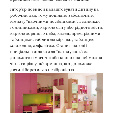
Інтер’єр повинен налаштовувати дитину на
робочий лад, тому доцільно забезпечити
кімнату “наочними посібниками”: великими
годинниками, картою світу або рідного міста,
картою зоряного неба, календарем, різними
таблицями: таблицею мір і ваг, таблицею
множення, алфавітом. Стане в нагоді і
спеціальна дошка для “нагадувань”: за
допомогою магнітів або кнопок на неї можна
чіпляти різну інформацію, що допоможе
дитині боротися з незібраністю.