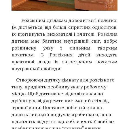
Розсіяним дітлахам доводиться нелегко.
Їм дістається від більш спритних однолітків,
їх критикують вихователі і вчителі. Розсіяна
дитина має багатий внутрішній світ, добре
розвинену уяву з сильним творчим
початком. З Розсіяних дітей виходять
креативні люди із загостреним почуттям
внутрішньої свободи.
Створюючи дитячу кімнату для розсіяного
типу, приділіть особливу увагу робочому
місцю. Щоб дитина не відволікалася по
дрібницях, відокремте письмовий стіл від
ігрової зони. Поставте робочий стіл на
досить високий подіум із драбинкою, вона
підсилить відчуття відособленості. У щаблях
драбинки теж можна “сховати” ящики.