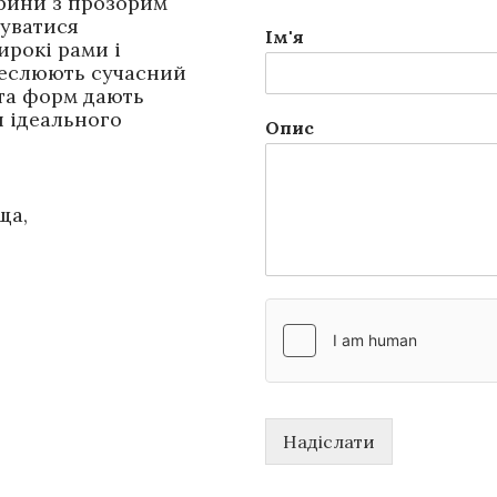
ітрини з прозорим
туватися
Ім'я
ирокі рами і
реслюють сучасний
ота форм дають
 ідеального
Опис
ьща
,
Надіслати