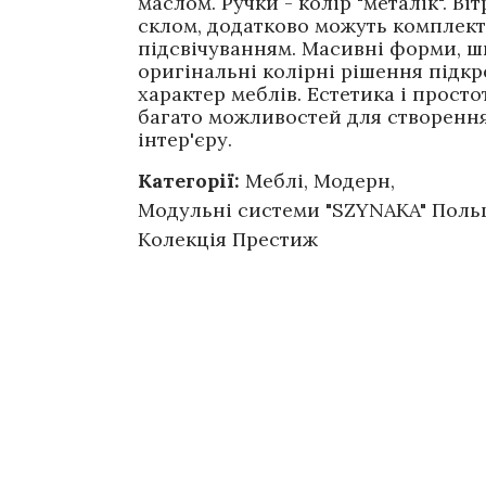
маслом. Ручки - колір "металік". В
склом, додатково можуть комплек
підсвічуванням. Масивні форми, ш
оригінальні колірні рішення підк
характер меблів. Естетика і прост
багато можливостей для створення
інтер'єру.
Категорії:
Меблі
,
Модерн
,
Модульні системи "SZYNAKA" Пол
Колекція Престиж