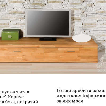
Готові зробити замо
ипускається в
додаткову інформаці
не". Корпус
зв'яжемося
ив бука, покритий