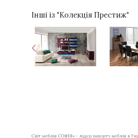
Інші із "Колекція Престиж"
Світ меблів СОФІЯ» - лідер імпорту меблів в Ук