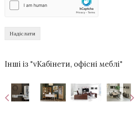
Надіслати
Інші із "vКабінети, офісні меблі"