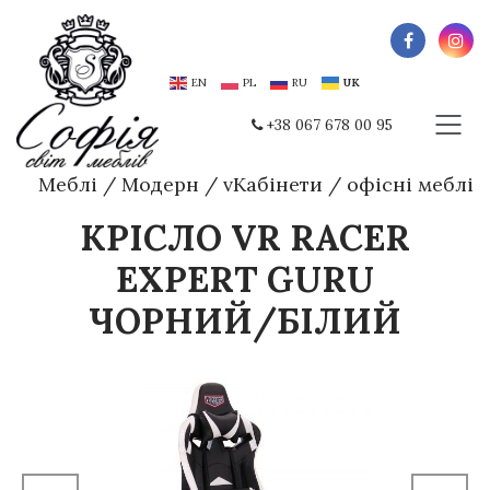
EN
PL
RU
UK
+38 067 678 00 95
Меблі
/
Модерн
/
vКабінети
/
офісні меблі
КРІСЛО VR RACER
EXPERT GURU
ЧОРНИЙ/БІЛИЙ