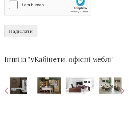
Надіслати
Інші із "vКабінети, офісні меблі"