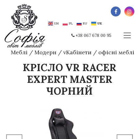
EN
PL
RU
UK
+38 067 678 00 95
Меблі
/
Модерн
/
vКабінети
/
офісні меблі
КРІСЛО VR RACER
EXPERT MASTER
ЧОРНИЙ