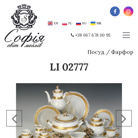
EN
PL
RU
UK
+38 067 678 00 95
Посуд
/
Фарфор
LI 02777