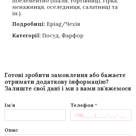
поелементно (піали, тортівниці, гірка,
менажниця, оселедниця, салатниці та
ін.).
Подробиці:
Epiag/Чехія
Категорії:
Посуд
,
Фарфор
Готові зробити замовлення або бажаєте
отримати додаткову інформацію?
Залиште свої дані і ми з вами зв'яжемося
Ім'я
Телефон
*
Опис