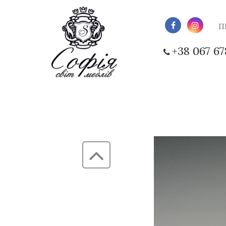
П
+38 067 67