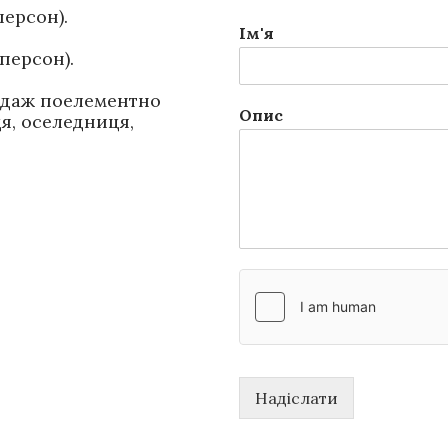
персон).
Ім'я
 персон).
одаж поелементно
Опис
ця, оселедниця,
Надіслати