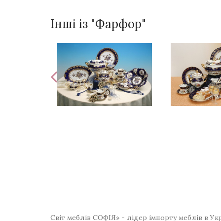
Інші із "Фарфор"
Світ меблів СОФІЯ» - лідер імпорту меблів в Ук