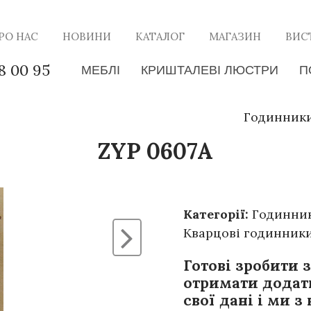
РО НАС
НОВИНИ
КАТАЛОГ
МАГАЗИН
ВИС
8 00 95
МЕБЛІ
КРИШТАЛЕВІ ЛЮСТРИ
П
Годинник
ZYP 0607A
Категорії:
Годинни
Кварцові годинник
Готові зробити 
отримати додат
свої дані і ми з