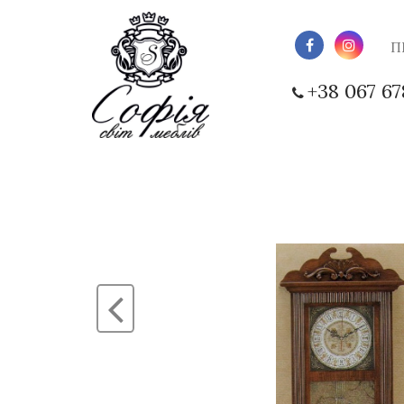
П
+38 067 67