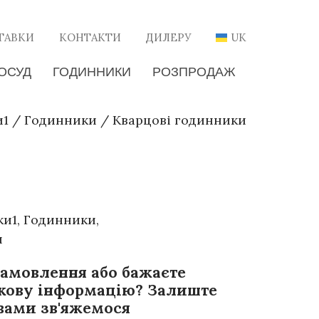
ТАВКИ
КОНТАКТИ
ДИЛЕРУ
UK
ОСУД
ГОДИННИКИ
РОЗПРОДАЖ
и1
/
Годинники
/
Кварцові годинники
ки1
,
Годинники
,
и
замовлення або бажаєте
кову інформацію? Залиште
 вами зв'яжемося