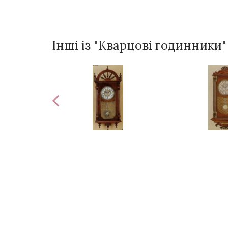
Інші із "Кварцові годинники"