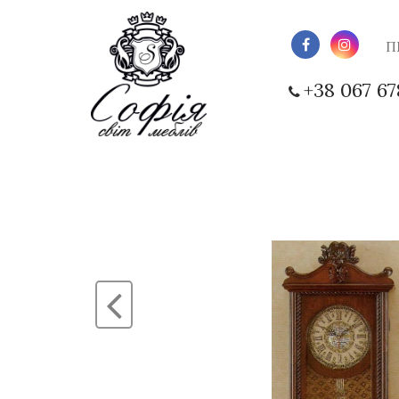
П
+38 067 67