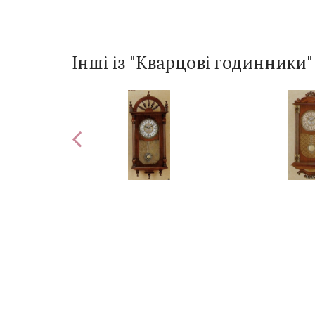
Інші із "Кварцові годинники"