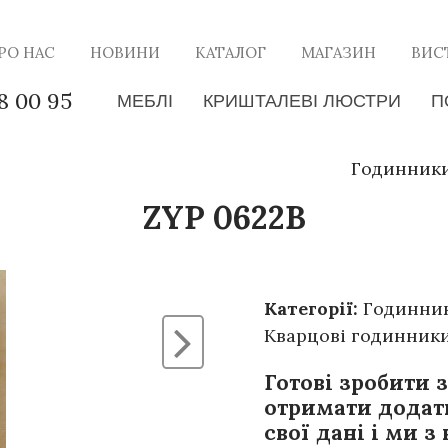
РО НАС
НОВИНИ
КАТАЛОГ
МАГАЗИН
ВИС
8 00 95
МЕБЛІ
КРИШТАЛЕВІ ЛЮСТРИ
П
Годинник
ZYP 0622B
Категорії:
Годинни
Кварцові годинник
Готові зробити 
отримати додат
свої дані і ми з