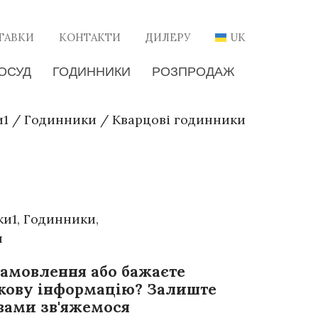
ТАВКИ
КОНТАКТИ
ДИЛЕРУ
UK
ОСУД
ГОДИННИКИ
РОЗПРОДАЖ
и1
/
Годинники
/
Кварцові годинники
ки1
,
Годинники
,
и
замовлення або бажаєте
кову інформацію? Залиште
 вами зв'яжемося