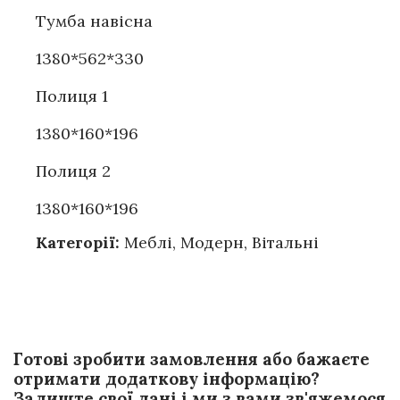
Тумба навісна
1380*562*330
Полиця 1
1380*160*196
Полиця 2
1380*160*196
Категорії:
Меблі
,
Модерн
,
Вітальні
Готові зробити замовлення або бажаєте
отримати додаткову інформацію?
Залиште свої дані і ми з вами зв'яжемося