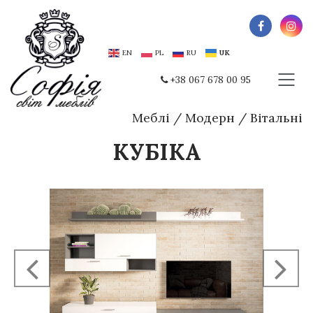
EN
PL
RU
UK
+38 067 678 00 95
Меблі
/
Модерн
/
Вітальні
КУБІКА