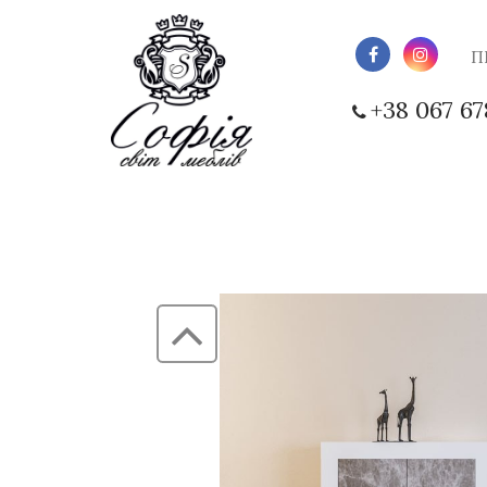
П
+38 067 67