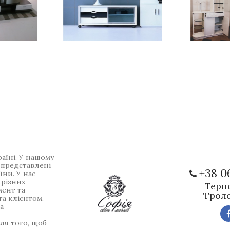
раїні. У нашому
 представлені
+38 0
їни. У нас
 різних
Терно
мент та
Троле
та клієнтом.
а
ля того, щоб