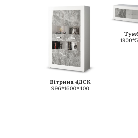
Тум
1800*
Вітрина 4ДСК
996*1600*400