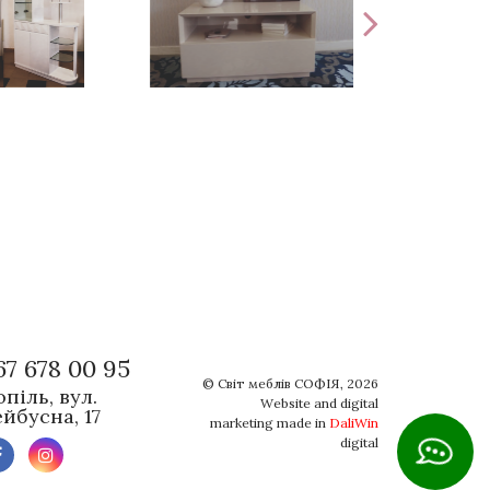
67 678 00 95
©
Світ меблів СОФІЯ
, 2026
піль, вул.
Website and digital
йбусна, 17
marketing made in
DaliWin
digital