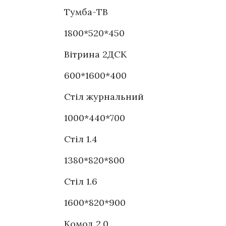
Тумба-ТВ
1800*520*450
Вітрина 2ДСК
600*1600*400
Стіл журнальний
1000*440*700
Стіл 1.4
1380*820*800
Стіл 1.6
1600*820*900
Комод 2.0