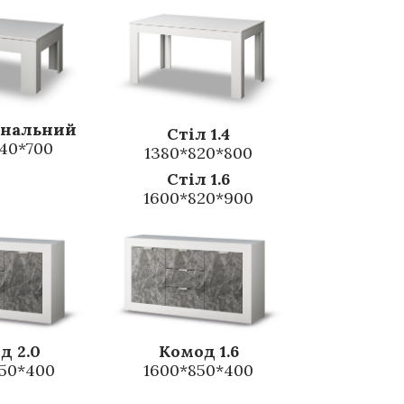
рнальний
Стіл 1.4
40*700
1380*820*800
Стіл 1.6
1600*820*900
д 2.0
Комод 1.6
50*400
1600*850*400