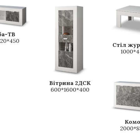
ба-ТВ
520*450
Стіл жу
1000*4
Вітрина 2ДСК
600*1600*400
Комо
2000*8