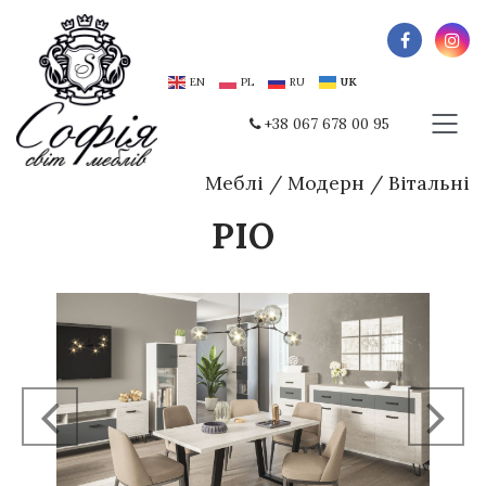
EN
PL
RU
UK
+38 067 678 00 95
Меблі
/
Модерн
/
Вітальні
РІО