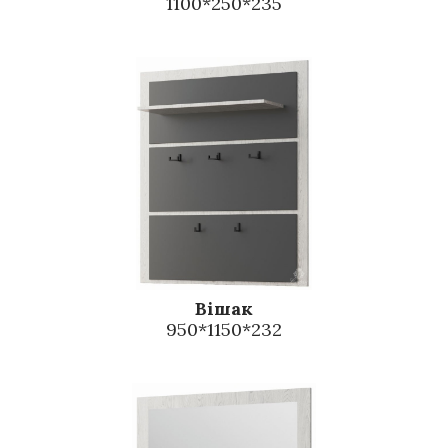
1100*250*235
Вішак
950*1150*232