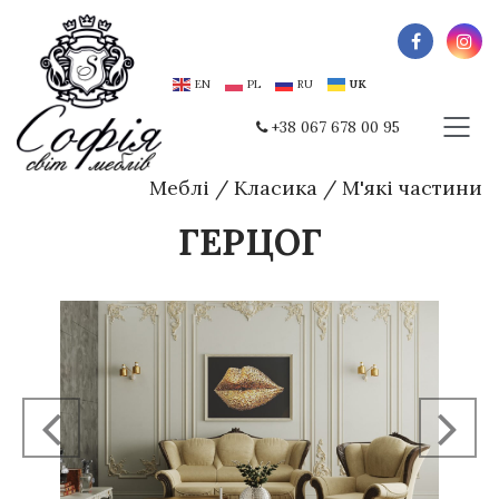
EN
PL
RU
UK
+38 067 678 00 95
Меблі
/
Класика
/
М'які частини
ГЕРЦОГ