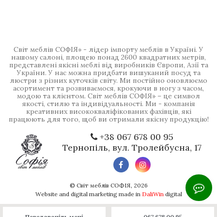
Світ меблів СОФІЯ» - лідер імпорту меблів в Україні. У
нашому салоні, площею понад 2600 квадратних метрів,
представлені якісні меблі від виробників Європи, Азії та
України. У нас можна придбати вишуканий посуд та
люстри з різних куточків світу. Ми постійно оновлюємо
асортимент та розвиваємося, крокуючи в ногу з часом,
модою та клієнтом. Світ меблів СОФІЯ» – це символ
якості, стилю та індивідуальності. Ми - компанія
креативних висококваліфікованих фахівців, які
працюють для того, щоб ви отримали якісну продукцію!
+38 067 678 00 95
Тернопіль, вул. Тролейбусна, 17
©
Світ меблів СОФІЯ
, 2026
Website and digital marketing made in
DaliWin
digital
Передзвоніть мені
067 678 00 95