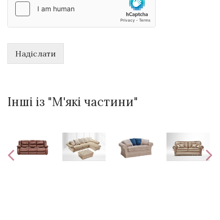
Надіслати
Інші із "М'які частини"