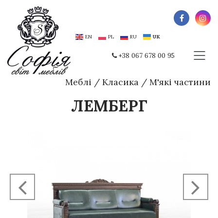
EN
PL
RU
UK
+38 067 678 00 95
Меблі
/
Класика
/
М'які частини
ЛЕМБЕРГ