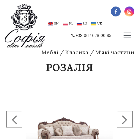
EN
PL
RU
UK
+38 067 678 00 95
Меблі
/
Класика
/
М'які частини
РОЗАЛІЯ