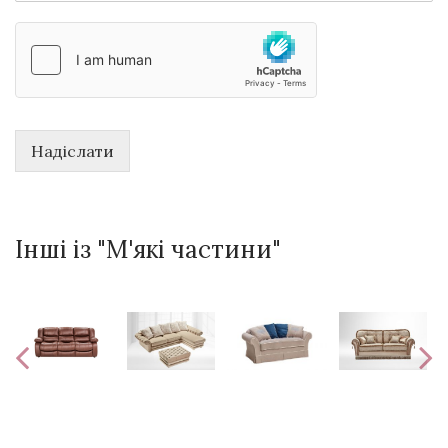
Надіслати
Інші із "М'які частини"