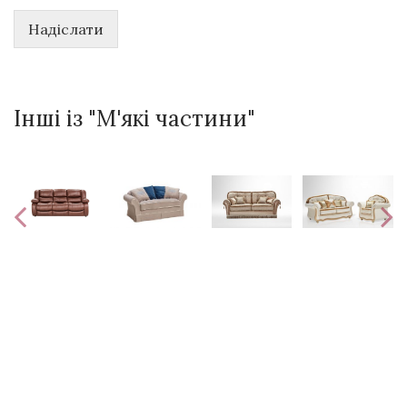
Надіслати
Інші із "М'які частини"