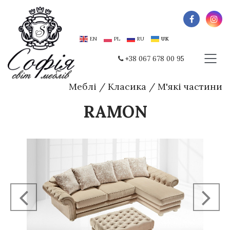
EN
PL
RU
UK
+38 067 678 00 95
Меблі
/
Класика
/
М'які частини
RAMON