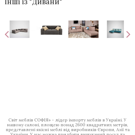
Інші із "Дивани"
Світ меблів СОФІЯ» - лідер імпорту меблів в Україні. У
нашому салоні, площею понад 2600 квадратних метрів,
представлені якісні меблі від виробників Європи, Азії та
України. У нас можна придбати вишуканий посуд та