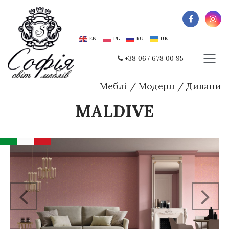
EN
PL
RU
UK
+38 067 678 00 95
Меблі
/
Модерн
/
Дивани
MALDIVE