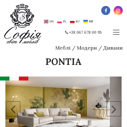
EN
PL
RU
UK
+38 067 678 00 95
Меблі
/
Модерн
/
Дивани
PONTIA