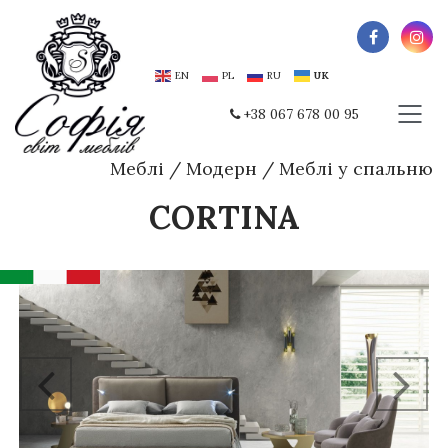
EN
PL
RU
UK
+38 067 678 00 95
Меблі
/
Модерн
/
Меблі у спальню
CORTINA