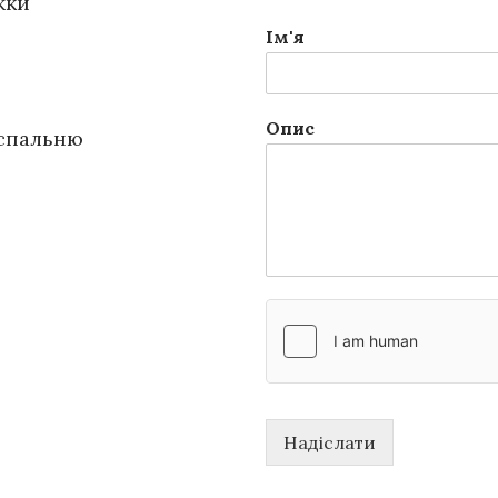
жки
Ім'я
Опис
 спальню
Надіслати