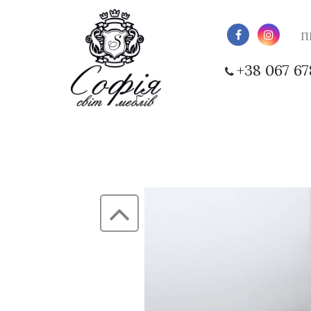
П
+38 067 67