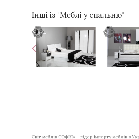
Інші із "Меблі у спальню"
Світ меблів СОФІЯ» - лідер імпорту меблів в Ук