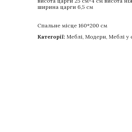
висота царги 25 см+4 см висота ні
ширина царги 6,5 см
Спальне місце 160*200 см
Категорії:
Меблі
,
Модерн
,
Меблі у