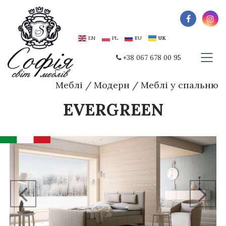
EN
PL
RU
UK
+38 067 678 00 95
Меблі
/
Модерн
/
Меблі у спальню
EVERGREEN