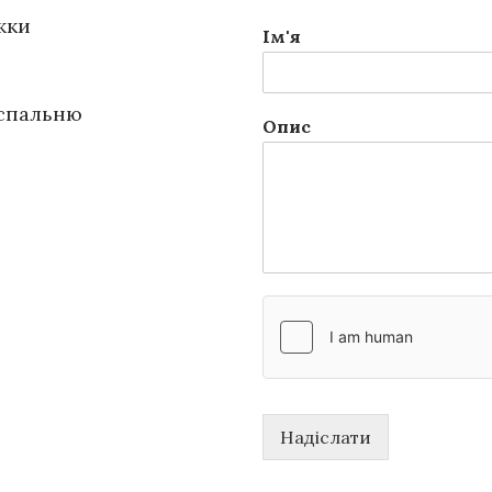
жки
Ім'я
 спальню
Опис
Надіслати