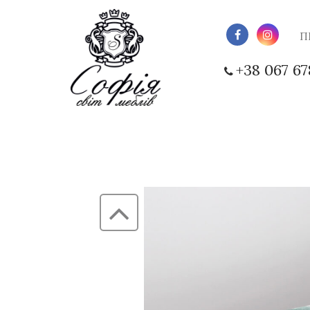
П
+38 067 67