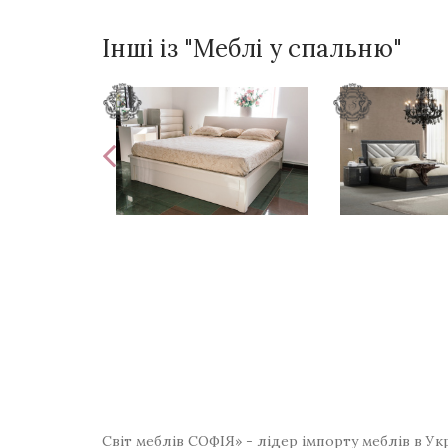
Інші із "Меблі у спальню"
Світ меблів СОФІЯ» - лідер імпорту меблів в Ук