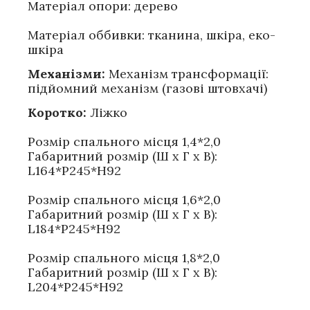
Матеріал опори: дерево
Матеріал оббивки: тканина, шкіра, еко-
шкіра
Механізми:
Механізм трансформації:
підйомний механізм (газові штовхачі)
Коротко:
Ліжко
Розмір спального місця 1,4*2,0
Габаритний розмір (Ш х Г х В):
L164*P245*H92
Розмір спального місця 1,6*2,0
Габаритний розмір (Ш х Г х В):
L184*P245*H92
Розмір спального місця 1,8*2,0
Габаритний розмір (Ш х Г х В):
L204*P245*H92